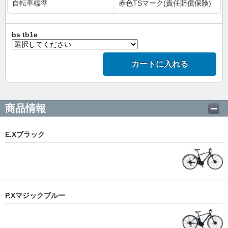
自転車標準
赤色TSマーク(責任賠償保険)
bs tb1e
カートに入れる
商品情報
E.Xブラック
P.Xマジックブルー