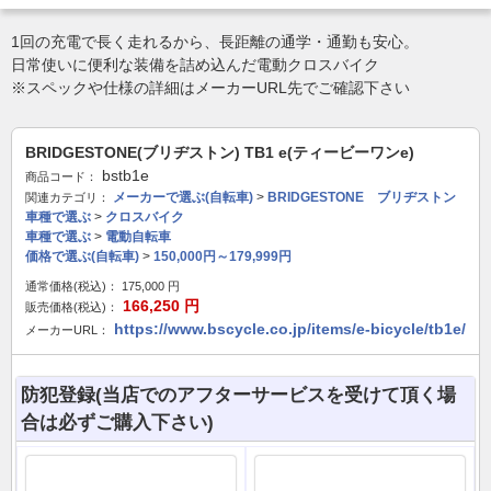
1回の充電で長く走れるから、長距離の通学・通勤も安心。
日常使いに便利な装備を詰め込んだ電動クロスバイク
※スペックや仕様の詳細はメーカーURL先でご確認下さい
BRIDGESTONE(ブリヂストン) TB1 e(ティービーワンe)
bstb1e
商品コード：
メーカーで選ぶ(自転車)
>
BRIDGESTONE ブリヂストン
関連カテゴリ：
車種で選ぶ
>
クロスバイク
車種で選ぶ
>
電動自転車
価格で選ぶ(自転車)
>
150,000円～179,999円
通常価格(税込)：
175,000
円
166,250
円
販売価格(税込)：
https://www.bscycle.co.jp/items/e-bicycle/tb1e/
メーカーURL：
防犯登録(当店でのアフターサービスを受けて頂く場
合は必ずご購入下さい)