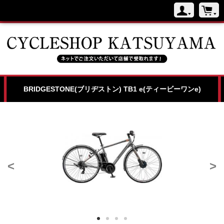
BRIDGESTONE(ブリヂストン) TB1 e(ティービーワンe)
<
>