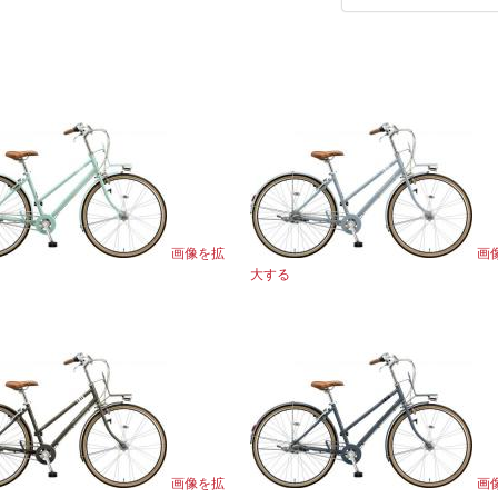
画像を拡
画
大する
画像を拡
画