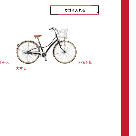
像を拡
画像を拡
大する