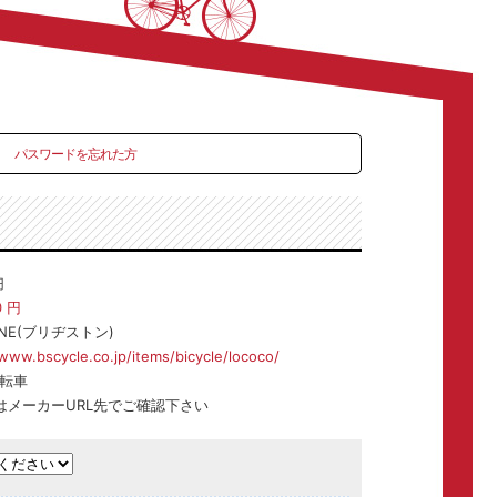
パスワードを忘れた方
円
0
円
ONE(ブリヂストン)
/www.bscycle.co.jp/items/bicycle/lococo/
転車
はメーカーURL先でご確認下さい