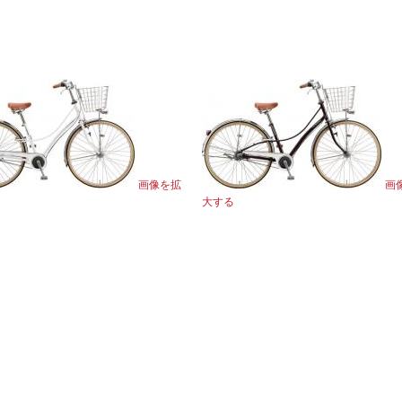
画像を拡
画
大する