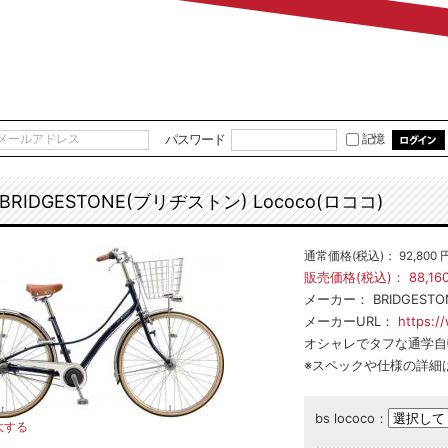
パスワード
記憶
BRIDGESTONE(ブリヂストン) Lococo(ロココ)
通常価格(税込)：
92,800
販売価格(税込)：
88,16
メーカー：
BRIDGEST
メーカーURL：
https:/
オシャレでタフな通学自
※スペックや仕様の詳細
bs lococo：
大する