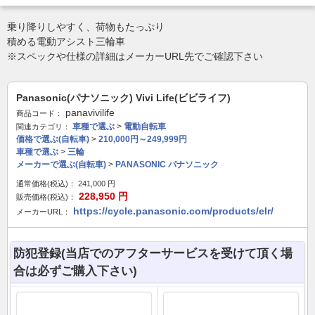
乗り降りしやすく、荷物もたっぷり
積める電動アシスト三輪車
※スペックや仕様の詳細はメーカーURL先でご確認下さい
Panasonic(パナソニック) Vivi Life(ビビライフ)
panavivilife
商品コード：
車種で選ぶ
>
電動自転車
関連カテゴリ：
価格で選ぶ(自転車)
>
210,000円～249,999円
車種で選ぶ
>
三輪
メーカーで選ぶ(自転車)
>
PANASONIC パナソニック
通常価格(税込)：
241,000
円
228,950
円
販売価格(税込)：
https://cycle.panasonic.com/products/elr/
メーカーURL：
防犯登録(当店でのアフターサービスを受けて頂く場
合は必ずご購入下さい)