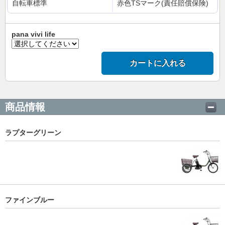
自転車標準
赤色TSマーク(責任賠償保険)
pana vivi life
カートに入れる
商品情報
ラプターグリーン
ファインブルー