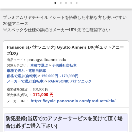
プレミアムリヤチャイルドシートを搭載した小柄な方も使いやすい
20型アニーズ
※スペックや仕様の詳細はメーカーURL先でご確認下さい
Panasonic(パナソニック) Gyutto Annie's DX(ギュットアニー
ズDX)
panagyuttoannie'sdx
商品コード：
車種で選ぶ
>
子供乗せ自転車
関連カテゴリ：
車種で選ぶ
>
電動自転車
価格で選ぶ(自転車)
>
150,000円～179,999円
メーカーで選ぶ(自転車)
>
PANASONIC パナソニック
通常価格(税込)：
180,000
円
171,000
円
販売価格(税込)：
https://cycle.panasonic.com/products/ela/
メーカーURL：
防犯登録(当店でのアフターサービスを受けて頂く場
合は必ずご購入下さい)