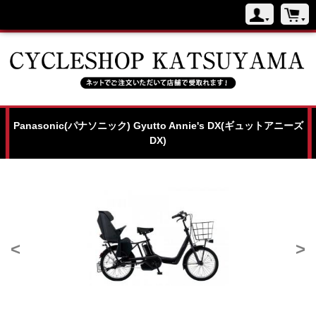
Panasonic(パナソニック) Gyutto Annie's DX(ギュットアニーズ
DX)
<
>