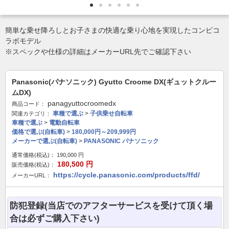
簡単な乗せ降ろしとお子さまの快適な乗り心地を実現したコンビコ
ラボモデル
※スペックや仕様の詳細はメーカーURL先でご確認下さい
Panasonic(パナソニック) Gyutto Croome DX(ギュットクルー
ムDX)
panagyuttocroomedx
商品コード：
車種で選ぶ
>
子供乗せ自転車
関連カテゴリ：
車種で選ぶ
>
電動自転車
価格で選ぶ(自転車)
>
180,000円～209,999円
メーカーで選ぶ(自転車)
>
PANASONIC パナソニック
通常価格(税込)：
190,000
円
180,500
円
販売価格(税込)：
https://cycle.panasonic.com/products/ffd/
メーカーURL：
防犯登録(当店でのアフターサービスを受けて頂く場
合は必ずご購入下さい)