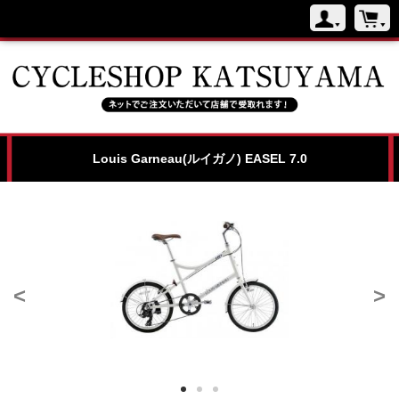
Louis Garneau(ルイガノ) EASEL 7.0
<
>