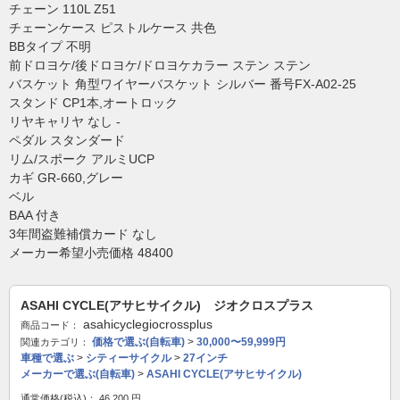
チェーン 110L Z51
チェーンケース ピストルケース 共色
BBタイプ 不明
前ドロヨケ/後ドロヨケ/ドロヨケカラー ステン ステン
バスケット 角型ワイヤーバスケット シルバー 番号FX-A02-25
スタンド CP1本,オートロック
リヤキャリヤ なし -
ペダル スタンダード
リム/スポーク アルミUCP
カギ GR-660,グレー
ベル
BAA 付き
3年間盗難補償カード なし
メーカー希望小売価格 48400
ASAHI CYCLE(アサヒサイクル) ジオクロスプラス
asahicyclegiocrossplus
商品コード：
価格で選ぶ(自転車)
>
30,000〜59,999円
関連カテゴリ：
車種で選ぶ
>
シティーサイクル
>
27インチ
メーカーで選ぶ(自転車)
>
ASAHI CYCLE(アサヒサイクル)
通常価格(税込)：
46,200
円