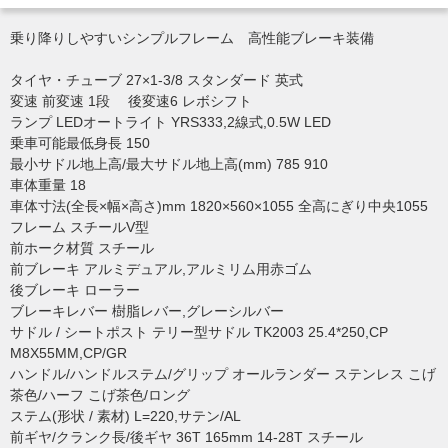
乗り降りしやすいシンプルフレーム 高性能ブレーキ装備
タイヤ・チューブ 27×1-3/8 スタンダード 英式
変速 前変速 1段 後変速6 レボシフト
ランプ LEDオートライト YRS333,2線式,0.5W LED
乗車可能最低身長 150
最小サドル地上高/最大サドル地上高(mm) 785 910
車体重量 18
車体寸法(全長×幅×高さ)mm 1820×560×1055 全高にぎり中央1055
フレーム スチールV型
前ホーク材質 スチール
前ブレーキ アルミデュアル,アルミリム用赤ゴム
後ブレーキ ローラー
ブレーキレバー 樹脂レバー,グレーシルバー
サドル / シートポスト テリー型サドル TK2003 25.4*250,CP
M8X55MM,CP/GR
ハンドル/ハンドルステム/グリップ オールランダー ステンレス こげ
茶色/ハーフ こげ茶色/ロング
ステム(形状 / 素材) L=220,サテン/AL
前ギヤ/クランク長/後ギヤ 36T 165mm 14-28T スチール