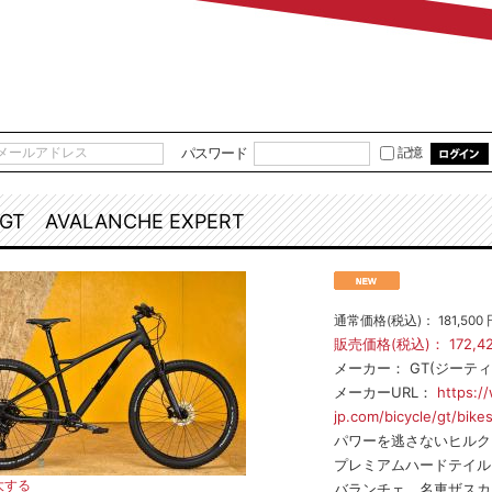
パスワード
記憶
GT AVALANCHE EXPERT
通常価格(税込)：
181,500
販売価格(税込)：
172,4
メーカー：
GT(ジーティ
メーカーURL：
https:/
jp.com/bicycle/gt/bike
パワーを逃さないヒルク
プレミアムハードテイルM
大する
バランチェ。名車ザスカ