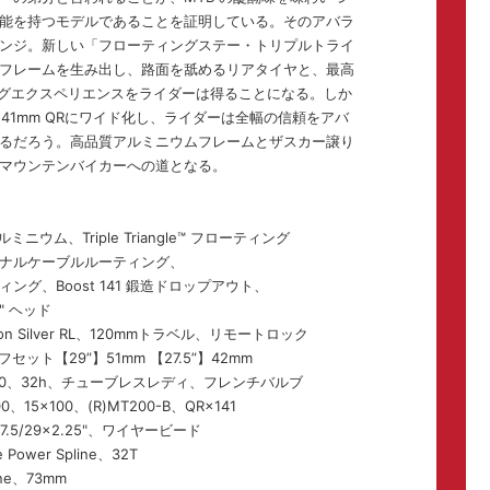
能を持つモデルであることを証明している。そのアバラ
ンジ。新しい「フローティングステー・トリプルトライ
フレームを生み出し、路面を舐めるリアタイヤと、最高
ングエクスペリエンスをライダーは得ることになる。しか
 141mm QRにワイド化し、ライダーは全幅の信頼をアバ
るだろう。高品質アルミニウムフレームとザスカー譲り
マウンテンバイカーへの道となる。
ルミニウム、Triple Triangle™ フローティング
ナルケーブルルーティング、
ング、Boost 141 鍛造ドロップアウト、
5" ヘッド
con Silver RL、120mmトラベル、リモートロック
オフセット【29”】51mm 【27.5”】42mm
CS 2.0、32h、チューブレスレディ、フレンチバルブ
0、15×100、(R)MT200-B、QR×141
、27.5/29×2.25"、ワイヤービード
Power Spline、32T
line、73mm