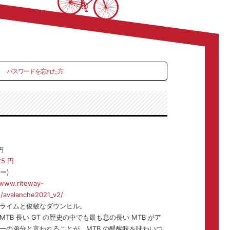
パスワードを忘れた方
円
25
円
ー)
/www.riteway-
s/avalanche2021_v2/
ライムと俊敏なダウンヒル。
TB 長い GT の歴史の中でも最も息の長い MTB がア
ーの弟分と言われることが、MTB の醍醐味を味わいつ