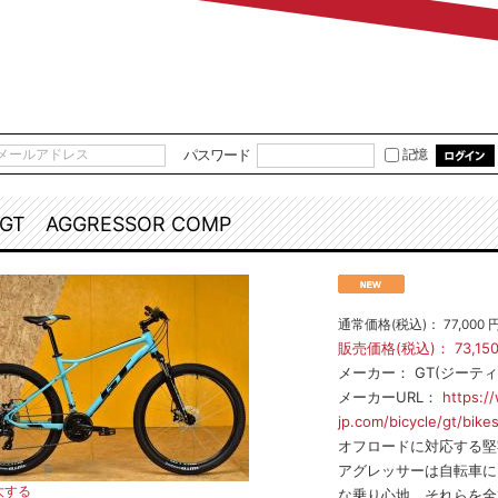
パスワード
記憶
GT AGGRESSOR COMP
通常価格(税込)：
77,000
販売価格(税込)：
73,15
メーカー：
GT(ジーティ
メーカーURL：
https:/
jp.com/bicycle/gt/bike
オフロードに対応する堅
アグレッサーは自転車に
大する
な乗り心地。それらを全