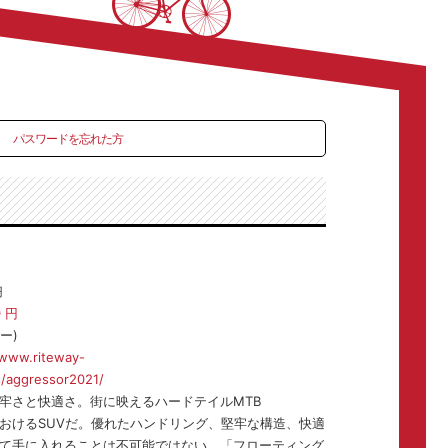
パスワードを忘れた方
円
0
円
ー)
/www.riteway-
s/aggressor2021/
牢さと快適さ。街に映えるハードテイルMTB
おけるSUVだ。優れたハンドリング、堅牢な構造、快適
て手に入れることは不可能ではない。「フローティング