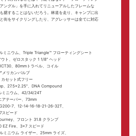
アングル」を手に入れてリニューアルしたフレームな
も臆することはないだろう。林道を走り、キャンプに出
と街をサイクリングしたり、アグレッサーは全てに対応
アルミニウム、Triple Triangle™ フローティングシート
ト、ゼロスタック 1 1/8" ヘッド
 XCT30、80mmトラベル、コイル
h、アメリカンバルブ
、カセット式フリー
p、27.5×2.25"、DNA Compound
ルミニウム、42/34/24T
エアテーパー、73mm
200-7、12-14-16-18-21-26-32T、
7スピード
ourney、フロント 31.8 クランプ
0 EZ Fire、3×7 スピード
ra アルミニウム ライザー、25mm ライズ、