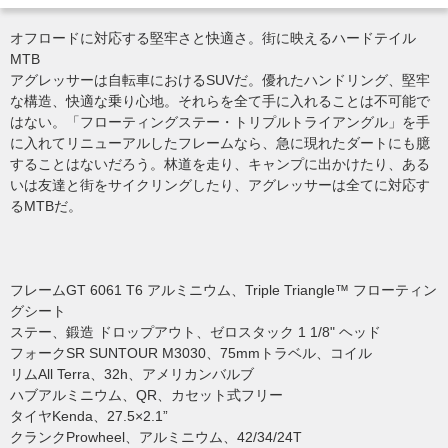
オフロードに対応する堅牢さと快適さ。街に映えるハードテイル
MTB
アグレッサーは自転車におけるSUVだ。優れたハンドリング、堅牢
な構造、快適な乗り心地。それらを全て手に入れることは不可能で
はない。「フローティングステー・トリプルトライアングル」を手
に入れてリニューアルしたフレームなら、急に現れたダートにも臆
することはないだろう。林道を走り、キャンプに出かけたり、ある
いは友達と街をサイクリングしたり、アグレッサーは全てに対応す
るMTBだ。
フレームGT 6061 T6 アルミニウム、Triple Triangle™ フローティン
グシート
ステー、鍛造 ドロップアウト、ゼロスタック 1 1/8" ヘッド
フォークSR SUNTOUR M3030、75mmトラベル、コイル
リムAll Terra、32h、アメリカンバルブ
ハブアルミニウム、QR、カセット式フリー
タイヤKenda、27.5×2.1”
クランクProwheel、アルミニウム、42/34/24T