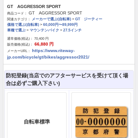
GT AGGRESSOR SPORT
GT AGGRESSOR SPORT
商品コード：
メーカーで選ぶ(自転車)
>
GT ジーティー
関連カテゴリ：
価格で選ぶ(自転車)
>
60,000円〜89,999円
車種で選ぶ
>
マウンテンバイク
>
27.5インチ
通常価格(税込)：
70,400
円
66,880
円
販売価格(税込)：
https://www.riteway-
メーカーURL：
jp.com/bicycle/gt/bikes/aggressor2021/
防犯登録(当店でのアフターサービスを受けて頂く場
合は必ずご購入下さい)
自転車標準