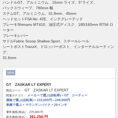
ハンドルGT、アルミニウム、15mm ライズ、5°ライズ、
バックスウィープ、780mm 幅
ステムGT、アルミニウム、31.8mm、45mm
ヘッドセットFSA No. 42E、インテグレーテッド
ブレーキShimano MT410、油圧式ディスク、180/160mm RT56 ロ
ーター
ブレーキレバー
サドルFabric Scoop Shallow Sport、スチールレール
シートポストTranzX、ドロッパーポスト、インターナルルーティン
グ、
31.6mm
NEW
GT ZASKAR LT EXPERT
GT ZASKAR LT EXPERT
商品コード：
メーカーで選ぶ(自転車)
>
GT ジーティー
関連カテゴリ：
価格で選ぶ(自転車)
>
210,000円～249,999円
車種で選ぶ
>
マウンテンバイク
>
29インチ
通常価格(税込)：
275,000
円
261,250
円
販売価格(税込)：