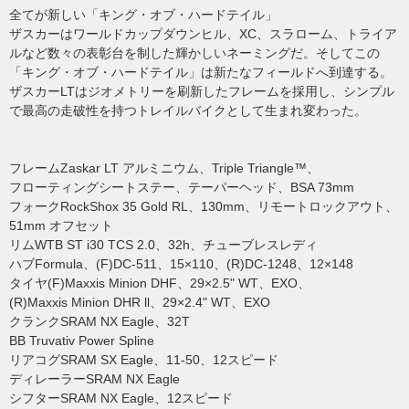
全てが新しい「キング・オブ・ハードテイル」
ザスカーはワールドカップダウンヒル、XC、スラローム、トライア
ルなど数々の表彰台を制した輝かしいネーミングだ。そしてこの
「キング・オブ・ハードテイル」は新たなフィールドへ到達する。
ザスカーLTはジオメトリーを刷新したフレームを採用し、シンプル
で最高の走破性を持つトレイルバイクとして生まれ変わった。
フレームZaskar LT アルミニウム、Triple Triangle™、
フローティングシートステー、テーパーヘッド、BSA 73mm
フォークRockShox 35 Gold RL、130mm、リモートロックアウト、
51mm オフセット
リムWTB ST i30 TCS 2.0、32h、チューブレスレディ
ハブFormula、(F)DC-511、15×110、(R)DC-1248、12×148
タイヤ(F)Maxxis Minion DHF、29×2.5" WT、EXO、
(R)Maxxis Minion DHR ll、29×2.4" WT、EXO
クランクSRAM NX Eagle、32T
BB Truvativ Power Spline
リアコグSRAM SX Eagle、11-50、12スピード
ディレーラーSRAM NX Eagle
シフターSRAM NX Eagle、12スピード