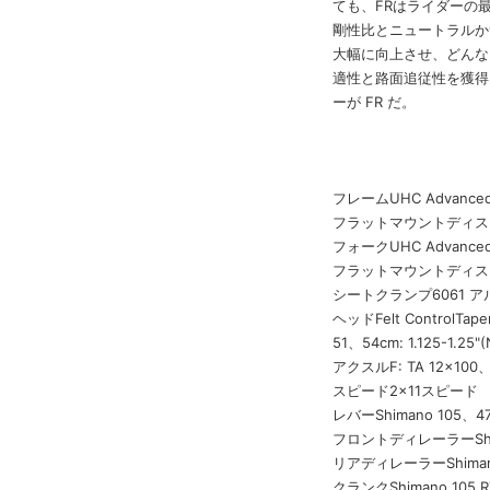
ても、FRはライダーの
剛性比とニュートラルか
大幅に向上させ、どんな
適性と路面追従性を獲得
ーが FR だ。
フレームUHC Advance
フラットマウントディス
フォークUHC Advance
フラットマウントディス
シートクランプ6061 ア
ヘッドFelt ControlTaper 
51、54cm: 1.125-1.25"(N
アクスルF: TA 12×100、R
スピード2×11スピード
レバーShimano 105、47
フロントディレーラーShim
リアディレーラーShiman
クランクShimano 105 R