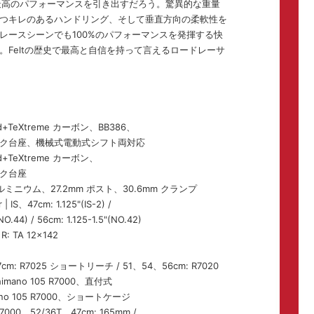
最高のパフォーマンスを引き出すだろう。驚異的な重量
つキレのあるハンドリング、そして垂直方向の柔軟性を
レースシーンでも100%のパフォーマンスを発揮する快
。Feltの歴史で最高と自信を持って言えるロードレーサ
d+TeXtreme カーボン、BB386、
ク台座、機械式電動式シフト両対応
d+TeXtreme カーボン、
ク台座
ルミニウム、27.2mm ポスト、30.6mm クランプ
| IS、47cm: 1.125"(IS-2) /
O.44) / 56cm: 1.125-1.5"(NO.42)
: TA 12×142
cm: R7025 ショートリーチ / 51、54、56cm: R7020
ano 105 R7000、直付式
o 105 R7000、ショートケージ
7000、52/36T、47cm: 165mm /