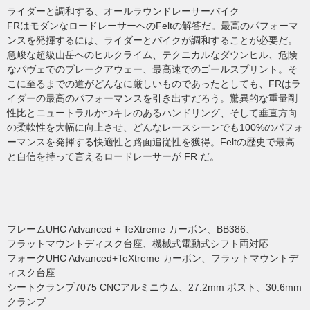
ライダーと調和する、オールラウンドレーサーバイク
FRはモダンなロードレーサーへのFeltの解答だ。最高のパフォーマ
ンスを発揮するには、ライダーとバイクが調和することが必要だ。
急峻な超級山岳へのヒルクライム、テクニカルなダウンヒル、危険
なパヴェでのブレークアウェー、最高速でのゴールスプリント。そ
こに至るまでの道がどんなに厳しいものであったとしても、FRはラ
イダーの最高のパフォーマンスを引き出すだろう。驚異的な重量剛
性比とニュートラルかつキレのあるハンドリング、そして垂直方向
の柔軟性を大幅に向上させ、どんなレースシーンでも100%のパフォ
ーマンスを発揮する快適性と路面追従性を獲得。Feltの歴史で最高
と自信を持って言えるロードレーサーが FR だ。
フレームUHC Advanced + TeXtreme カーボン、BB386、
フラットマウントディスク台座、機械式電動式シフト両対応
フォークUHC Advanced+TeXtreme カーボン、フラットマウントデ
ィスク台座
シートクランプ7075 CNCアルミニウム、27.2mm ポスト、30.6mm
クランプ