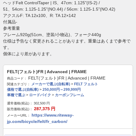
ヘッドFelt ControlTaper | IS、47cm: 1.125"(IS-2) /
51、54cm: 1.125-1.25"(NO.44) / 56cm: 1.125-1.5"(NO.42)
アクスルF: TA 12x100、R: TA 12×142
付属品-
参考重量
フレーム920g(51cm、塗装/小物込)、フォーク440g
仕様は予告なく変更されることがあります。重量はあくまで参考で
す。
個体により差があります。
FELT(フェルト)FR | Advanced | FRAME
FELT(フェルト)FR | Advanced | FRAME
商品コード：
メーカーで選ぶ(自転車)
>
FELT フェルト
関連カテゴリ：
価格で選ぶ(自転車)
>
250,000円～299,999円
車種で選ぶ
>
ロードバイク
>
カーボンフレーム
通常価格(税込)：
302,500
円
287,375
円
販売価格(税込)：
https://www.riteway-
メーカーURL：
jp.com/bicycle/felt/fr_carbon/