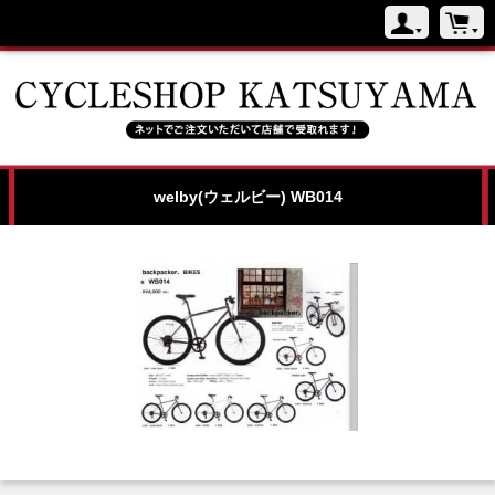
welby(ウェルビー) WB014