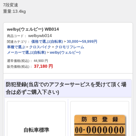
7段変速
重量:13.4kg
welby(ウェルビー) WB014
welbywb014
商品コード：
価格で選ぶ(自転車)
>
30,000〜59,999円
関連カテゴリ：
車種で選ぶ
>
クロスバイク
>
クロモリフレーム
メーカーで選ぶ(自転車)
>
welby(ウェルビー)
通常価格(税込)：
44,900
円
37,180
円
販売価格(税込)：
防犯登録(当店でのアフターサービスを受けて頂く場
合は必ずご購入下さい)
自転車標準