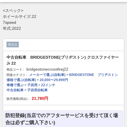
Copyright © 2005- 2026サイクルショップ カツヤマ All rights reserved.
<スペック>
ホイールサイズ:22
7speed
年式:2022
限定品
中古自転車 BRIDGESTONE(ブリヂストン) クロスファイヤー
Jr 22
bridgestonecrossfirej22
商品コード：
メーカーで選ぶ(自転車)
>
BRIDGESTONE ブリヂストン
関連カテゴリ：
価格で選ぶ(自転車)
>
20,000〜29,999円
車種で選ぶ
>
子供用
>
22インチ
中古自転車
>
子供用自転車
21,780
円
販売価格(税込)：
防犯登録(当店でのアフターサービスを受けて頂く場
合は必ずご購入下さい)