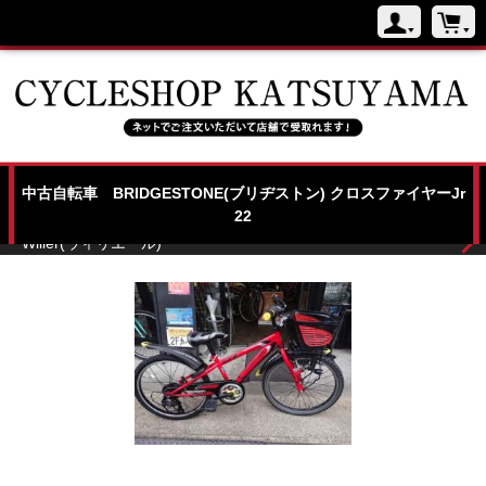
トップページ
NEW BICYCLE
中古自転車 BRIDGESTONE(ブリヂストン) クロスファイヤーJr
USED BICYCLE
22
Wilier(ウィリエール)
店舗紹介
よくある質問
特商法
お問い合わせ
ブログ