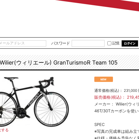
パスワード
記憶
Wilier(ウィリエール) GranTurismoR Team 105
通常価格(税込)：
231,000
販売価格(税込)：
219,4
メーカー：
Wilier(ウ
46T/30Tカーボンを
SPEC
大する
※写真の完成車は組み立
※仕様・価格を予告なく