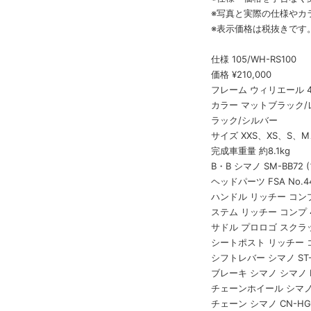
※写真と実際の仕様やカ
※表示価格は税抜きです
仕様 105/WH-RS100
価格 ¥210,000
フレーム ウィリエール 4
カラー マットブラック
ラック/シルバー
サイズ XXS、XS、S、M
完成車重量 約8.1kg
B・B シマノ SM-BB72
ヘッドパーツ FSA No.44E 
ハンドル リッチー コン
ステム リッチー コンプ 4
サドル プロロゴ スクラッ
シートポスト リッチー コ
シフトレバー シマノ ST-
ブレーキ シマノ シマノ B
チェーンホイール シマノ FC
チェーン シマノ CN-HG7