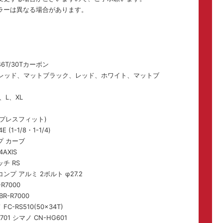
ラーは異なる場合があります。
。
6T/30Tカーボン
/レッド、マットブラック、レッド、ホワイト、マットブ
、L、XL
 (プレスフィット)
(1-1/8・1-1/4)
プ カーブ
AXIS
チ RS
ンプ アルミ 2ボルト φ27.2
R7000
R-R7000
-RS510(50x34T)
01 シマノ CN-HG601