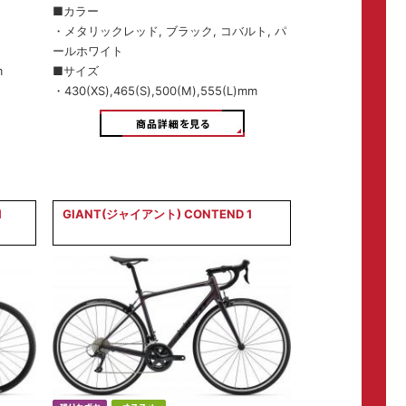
■カラー
・メタリックレッド, ブラック, コバルト, パ
ールホワイト
m
■サイズ
・430(XS),465(S),500(M),555(L)mm
1
GIANT(ジャイアント) CONTEND 1