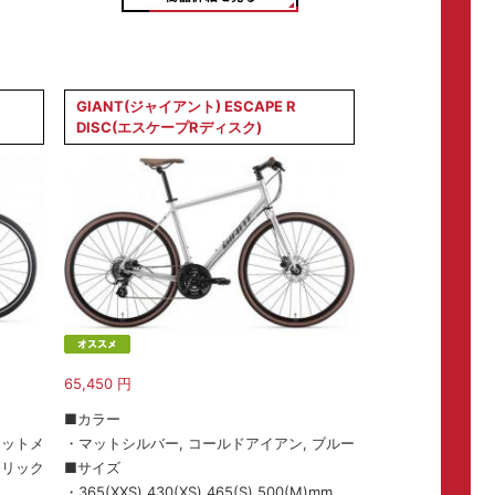
GIANT(ジャイアント) ESCAPE R
DISC(エスケープRディスク)
65,450
円
■カラー
マットメ
・マットシルバー, コールドアイアン, ブルー
タリック
■サイズ
・365(XXS),430(XS),465(S),500(M)mm