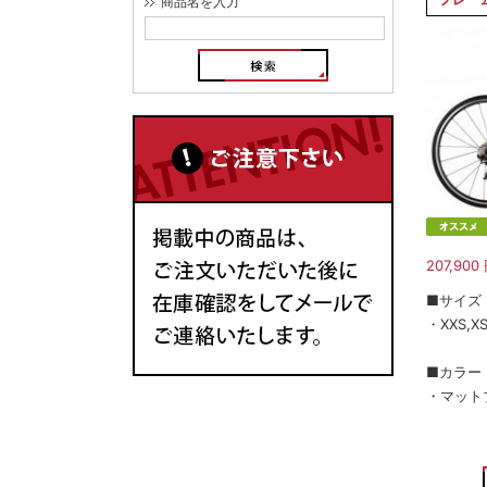
商品名を入力
207,900
■サイズ
・XXS,XS
■カラー
・マット