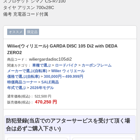
スプロケット シマノ CS-R7100
タイヤ アリスン 700x28C
備考 充電器コード付属
オススメ
限定品
Wilier(ウィリエール) GARDA DISC 105 Di2 with DEDA
ZERO2
wiliergardadisc105di2
商品コード：
車種で選ぶ
>
ロードバイク
>
カーボンフレーム
関連カテゴリ：
メーカーで選ぶ(自転車)
>
Wilier ウィリエール
価格で選ぶ(自転車)
>
300,000円～499.999円
特価商品コーナー
>
SALE商品
年式で選ぶ
>
2026年モデル
通常価格(税込)：
522,500
円
470,250
円
販売価格(税込)：
防犯登録(当店でのアフターサービスを受けて頂く場
合は必ずご購入下さい)