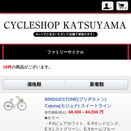
ファミリーサイクル
18
件
の商品がございます。
価格順
新着順
BRIDGESTONE(ブリヂストン)
Cajuna(カジュナ) スイートライン
68,400～84,550
円
販売価格(税込):
■カラー
・P.Xピュアホワイト、E.Xサンドピンク、
E.Xミストグリーン、E.Xカームブルー