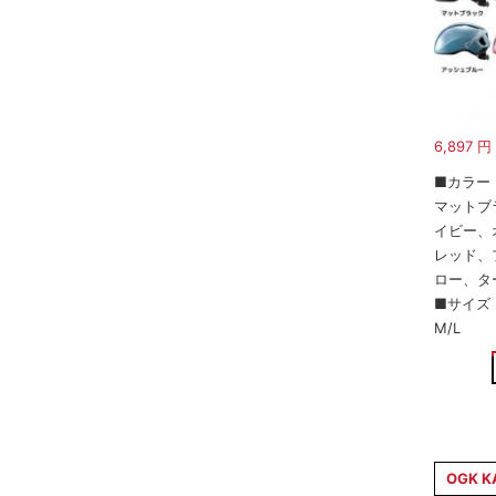
6,897
円
■カラー
マットブ
イビー、
レッド、
ロー、タ
■サイズ
M/L
OGK K