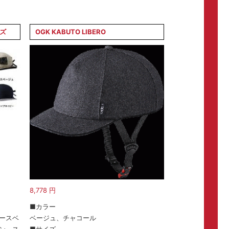
イズ
OGK KABUTO LIBERO
8,778
円
■カラー
ースベ
ベージュ、チャコール