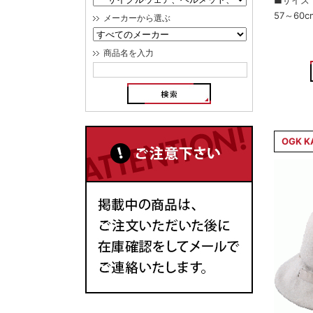
■サイズ
57～60c
メーカーから選ぶ
商品名を入力
OGK K