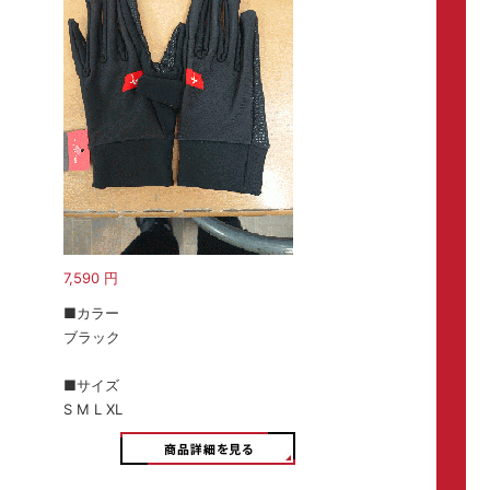
7,590
円
■カラー
ブラック
■サイズ
S M L XL