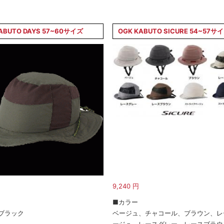
ABUTO DAYS 57~60サイズ
OGK KABUTO SICURE 54~57サ
9,240
円
■カラー
ブラック
ベージュ、チャコール、ブラウン、レ