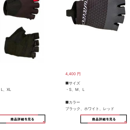
4,400
円
■サイズ
L、XL
・S、M、L
■カラー
ブラック、ホワイト、レッド