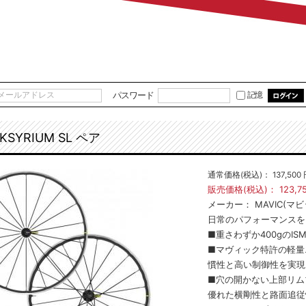
パスワード
記憶
KSYRIUM SL ペア
通常価格(税込)：
137,500
販売価格(税込)：
123,7
メーカー：
MAVIC(マビ
日常のパフォーマンスを
■重さわずか400gのIS
■マヴィック特許の軽量エ
慣性と高い制御性を実現
■穴の開かない上部リム
優れた横剛性と路面追従