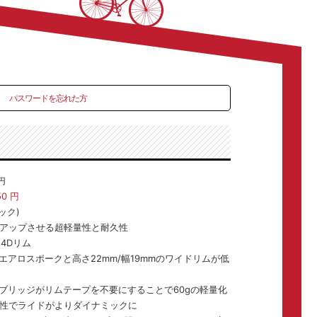
パスワードを忘れた方
円
50
円
ック)
アップさせる超軽量性と耐久性
M4Dリム
アロスポークと高さ22mm/幅19mmのワイドリムが低
ブリッジがリムテープを不要にすることで60gの軽量化
性でライドがよりダイナミックに