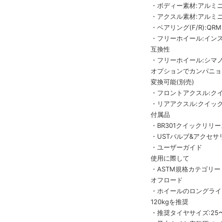
・ボディー素材:アルミニ
・アクスル素材:アルミ
・ベアリング(F/R):QR
・フリーホイール:インス
互換性
・フリーホイール:シマノ
オプションでカンパニョ
変換可能(別売)
・フロントアクスル:ク
・リアアクスル:クイッ
付属品
・BR301クイックリリー
・USTバルブ&アクセサ
・ユーザーガイド
使用に際して
・ASTM規格カテゴリー 
オフロード
・ホイールのロングライ
120kgを推奨
・推奨タイヤサイズ:25〜