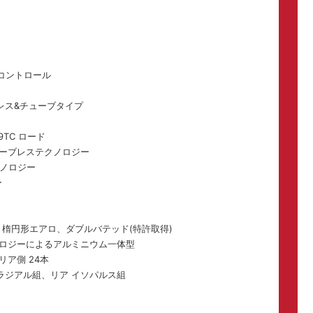
Bコントロール
ブレス&チューブタイプ
19TC ロード
ューブレステクノロジー
クノロジー
ー
、楕円形エアロ、ダブルバテッド(特許取得)
クノロジーによるアルミニウム一体型
リア側 24本
ラジアル組、リア イソパルス組