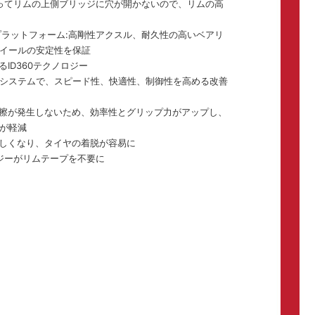
よってリムの上側ブリッジに穴が開かないので、リムの高
プラットフォーム:高剛性アクスル、耐久性の高いベアリ
イールの安定性を保証
ID360テクノロジー
システムで、スピード性、快適性、制御性を高める改善
擦が発生しないため、効率性とグリップ力がアップし、
が軽減
しくなり、タイヤの着脱が容易に
ロジーがリムテープを不要に