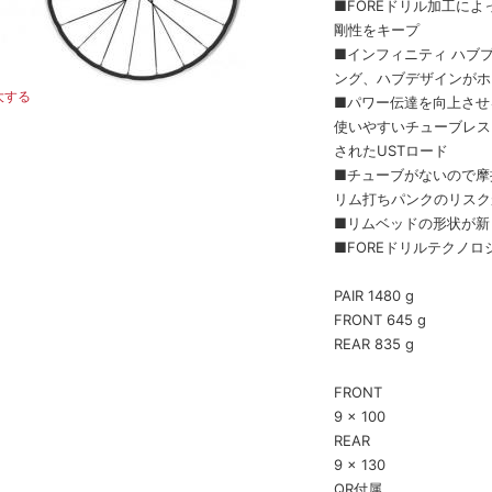
■FOREドリル加工に
剛性をキープ
■インフィニティ ハブ
ング、ハブデザインがホ
大する
■パワー伝達を向上させる
使いやすいチューブレス
されたUSTロード
■チューブがないので摩
リム打ちパンクのリスク
■リムベッドの形状が新
■FOREドリルテクノ
PAIR 1480 g
FRONT 645 g
REAR 835 g
FRONT
9 × 100
REAR
9 × 130
QR付属