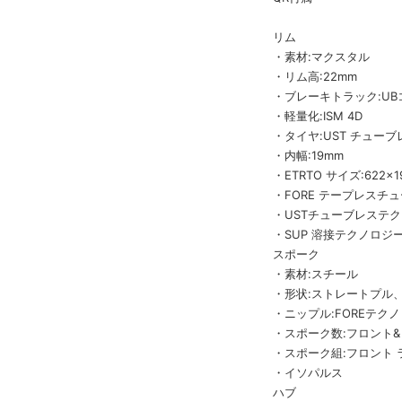
リム
・素材:マクスタル
・リム高:22mm
・ブレーキトラック:U
・軽量化:ISM 4D
・タイヤ:UST チュー
・内幅:19mm
・ETRTO サイズ:622×
・FORE テープレスチ
・USTチューブレステ
・SUP 溶接テクノロジ
スポーク
・素材:スチール
・形状:ストレートプル
・ニップル:FOREテ
・スポーク数:フロント&
・スポーク組:フロント 
・イソパルス
ハブ