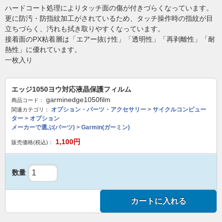
ハードコート処理によりタッチ面の傷が付きづらくなっています。
Copyright © 2005- 2026サイクルショップ カツヤマ All rights reserved.
更に防汚・防指紋加工がされているため、タッチ操作時の指紋が目
立ちづらく、汚れも拭き取りやすくなっています。
接着面のPX粘着層は「エアー抜け性」「透明性」「再剥離性」「耐
熱性」に優れています。
一枚入り
エッジ1050ヨウ対応液晶保護フィルム
garminedge1050film
商品コード：
オプション・パーツ・アクセサリー
>
サイクルコンピュー
関連カテゴリ：
ター
>
オプション
メーカーで選ぶ(パーツ)
>
Garmin(ガーミン)
1,100
円
販売価格(税込)：
数量
カートに入れる