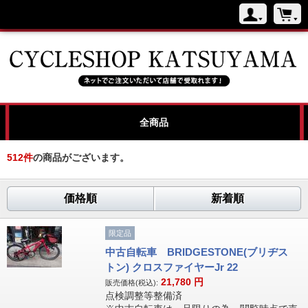
全商品
512
件
の商品がございます。
価格順
新着順
限定品
中古自転車 BRIDGESTONE(ブリヂス
トン) クロスファイヤーJr 22
21,780
円
販売価格(税込):
点検調整等整備済