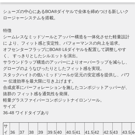
シューズの中心にあるBOA®ダイヤルで全体を締めつける新しいク
ロージャーシステムを搭載。
特徴
シームレスなミッドソールとアッパー構造を一体化させた軽量設計
に より、フィット感と安定性、パフォーマンスの向上を追求。
オフセンターフラップにBOA® L6ダイヤルを配置して調整しやす
く、 すっきりとしたシルエットを演出。
サラウンドラップ構造のアッパーによりオーバーラップを減らし、
グローブのようなぴったりとしたフィット感を実現。
スタックハイトの低いミッドソールが足元の安定感を提供し、パワ
ー 伝達効率を最大限に引き上げます。
合成皮革にパーフォレーションを施したコンポジットアッパーが、
抜群の フィット感を通気性を発揮。
軽量グラスファイバーコンポジットナイロンソール。
サイズ
36-48 ワイドタイプあり
サ
イ
36
37
38
39
39.5
40
40.5
41
41.5
42
42.5
43
43.5
4