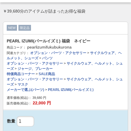
￥39,680分のアイテムが詰まったお得な福袋
NEW
限定品
PEARL IZUMI(パールイズミ) 福袋 ネイビー
pearlizumifukubukurona
商品コード：
オプション・パーツ・アクセサリー
>
サイクルウェア、ヘ
関連カテゴリ：
ルメット、シューズ
>
パンツ
オプション・パーツ・アクセサリー
>
サイクルウェア、ヘルメット、シュ
ーズ
>
ジャージ、ブレーカー
特価商品コーナー
>
SALE商品
オプション・パーツ・アクセサリー
>
サイクルウェア、ヘルメット、シュ
ーズ
>
マスク
メーカーで選ぶ(パーツ)
>
PEARL IZUMI(パールイズミ)
通常価格(税込)：
39,680
円
22,000
円
販売価格(税込)：
数量