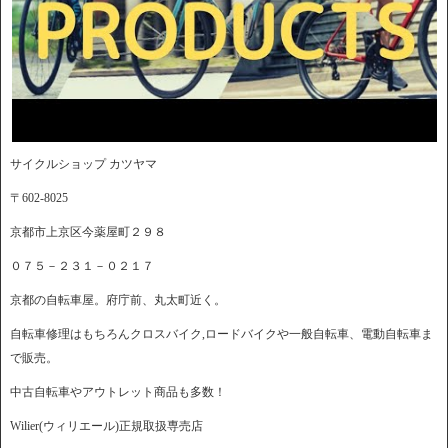
サイクルショップ カツヤマ
〒602-8025
京都市上京区今薬屋町２９８
０７５－２３１－０２１７
京都の自転車屋。府庁前、丸太町近く。
自転車修理はもちろんクロスバイク,ロードバイクや一般自転車、電動自転車ま
で販売。
中古自転車やアウトレット商品も多数！
Wilier(ウィリエール)正規取扱専売店