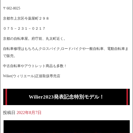
〒602-8025
京都市上京区今薬屋町２９８
０７５－２３１－０２１７
京都の自転車屋。府庁前、丸太町近く。
自転車修理はもちろんクロスバイク,ロードバイクや一般自転車、電動自転車ま
で販売。
中古自転車やアウトレット商品も多数！
Wilier(ウィリエール)正規取扱専売店
Wilier2023発表記念特別モデル！
投稿日
2022年8月7日