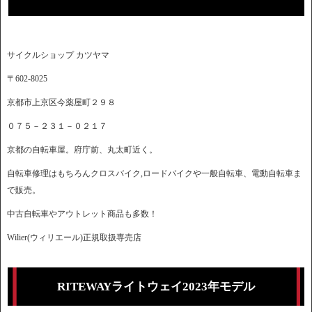
サイクルショップ カツヤマ
〒602-8025
京都市上京区今薬屋町２９８
０７５－２３１－０２１７
京都の自転車屋。府庁前、丸太町近く。
自転車修理はもちろんクロスバイク,ロードバイクや一般自転車、電動自転車ま
で販売。
中古自転車やアウトレット商品も多数！
Wilier(ウィリエール)正規取扱専売店
RITEWAYライトウェイ2023年モデル