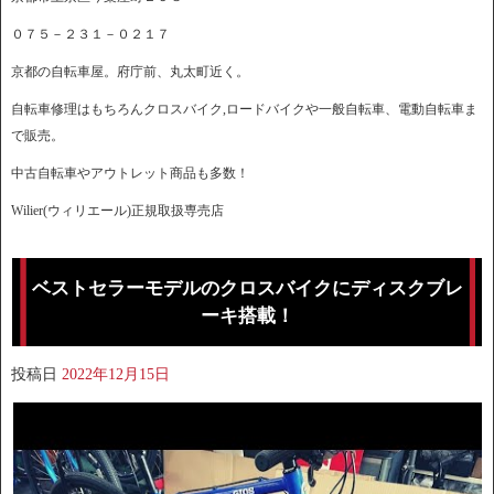
０７５－２３１－０２１７
京都の自転車屋。府庁前、丸太町近く。
自転車修理はもちろんクロスバイク,ロードバイクや一般自転車、電動自転車ま
で販売。
中古自転車やアウトレット商品も多数！
Wilier(ウィリエール)正規取扱専売店
ベストセラーモデルのクロスバイクにディスクブレ
ーキ搭載！
投稿日
2022年12月15日