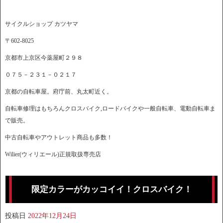
サイクルショップ カツヤマ
〒602-8025
京都市上京区今薬屋町２９８
０７５－２３１－０２１７
京都の自転車屋。府庁前、丸太町近く。
自転車修理はもちろんクロスバイク,ロードバイクや一般自転車、電動自転車ま
で販売。
中古自転車やアウトレット商品も多数！
Wilier(ウィリエール)正規取扱専売店
限定カラーがカッコイイ！クロスバイク！
投稿日
2022年12月24日