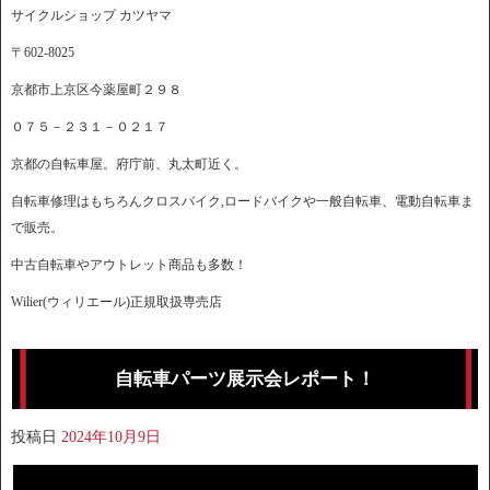
サイクルショップ カツヤマ
〒602-8025
京都市上京区今薬屋町２９８
０７５－２３１－０２１７
京都の自転車屋。府庁前、丸太町近く。
自転車修理はもちろんクロスバイク,ロードバイクや一般自転車、電動自転車ま
で販売。
中古自転車やアウトレット商品も多数！
Wilier(ウィリエール)正規取扱専売店
自転車パーツ展示会レポート！
投稿日
2024年10月9日