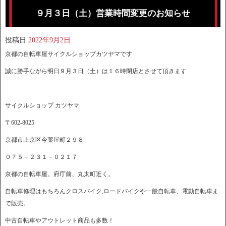
９月３日（土）営業時間変更のお知らせ
投稿日
2022年9月2日
京都の自転車屋サイクルショップカツヤマです
誠に勝手ながら明日９月３日（土）は１６時閉店とさせて頂きます
サイクルショップ カツヤマ
〒602-8025
京都市上京区今薬屋町２９８
０７５－２３１－０２１７
京都の自転車屋。府庁前、丸太町近く。
自転車修理はもちろんクロスバイク,ロードバイクや一般自転車、電動自転車ま
で販売。
中古自転車やアウトレット商品も多数！