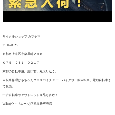
サイクルショップ カツヤマ
〒602-8025
京都市上京区今薬屋町２９８
０７５－２３１－０２１７
京都の自転車屋。府庁前、丸太町近く。
自転車修理はもちろんクロスバイク,ロードバイクや一般自転車、電動自転車ま
で販売。
中古自転車やアウトレット商品も多数！
Wilier(ウィリエール)正規取扱専売店